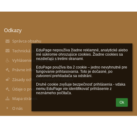
Odkazy
Správca obsahu
Technická podpora
EduPage nepoužíva žiadne reklamné, analytické alebo 
iné súkromie ohrozujúce cookies. Žiadne cookies sa 
nezdieľajú s tretími stranami.

Vyhlásenie o prístupnosti
EduPage používa iba 2 cookie – jedno nevyhnutné pre 
Právne informácie
fungovanie prihlasovania. Toto je dočasné, po 
zatvorení prehliadača sa odstráni.

Zásady ochrany osobných údajov
Druhé cookie zvyšuje bezpečnosť prihlásenia - vďaka 
Údaje o prevádzkovateľovi
nemu EduPage vie identifikovať prihlásenie z 
neznámeho počítača.
Mapa stránok
Ok
O nás
Kontakt
Novinky
e-mail (zamestnanci)