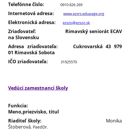
Telefónne číslo:
0910 826 269
Internetová adresa:
www.ezsrs.edupage.org
Elektronická adresa:
ezszo@ezszo.sk
Zriaďovateľ: Rimavský seniorát ECAV
na Slovensku
Adresa zriaďovateľa: Cukrovarská 43 979
01 Rimavská Sobota
IČO zriaďovateľa:
31925570
Vedúci zamestnanci školy
Funkcia:
Meno,priezvisko, titul
Riaditeľ školy:
Monika
Štoberová
, PaedDr.