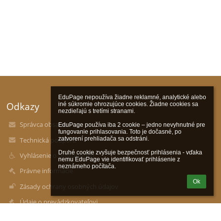
EduPage nepoužíva žiadne reklamné, analytické alebo 
Odkazy
iné súkromie ohrozujúce cookies. Žiadne cookies sa 
nezdieľajú s tretími stranami.

Správca obsahu
EduPage používa iba 2 cookie – jedno nevyhnutné pre 
fungovanie prihlasovania. Toto je dočasné, po 
zatvorení prehliadača sa odstráni.

Technická podpora
Druhé cookie zvyšuje bezpečnosť prihlásenia - vďaka 
Vyhlásenie o prístupnosti
nemu EduPage vie identifikovať prihlásenie z 
neznámeho počítača.
Právne informácie
Ok
Zásady ochrany osobných údajov
Údaje o prevádzkovateľovi
Mapa stránok