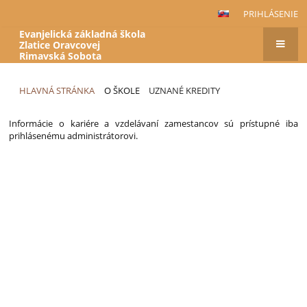
PRIHLÁSENIE
Evanjelická základná škola
Zlatice Oravcovej
Rimavská Sobota
HLAVNÁ STRÁNKA
O ŠKOLE
UZNANÉ KREDITY
Informácie o kariére a vzdelávaní zamestancov sú prístupné iba
prihlásenému administrátorovi.