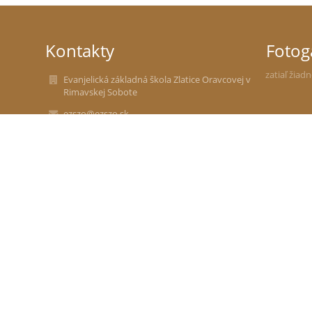
Kontakty
Fotog
zatiaľ žiad
Evanjelická základná škola Zlatice Oravcovej v
Rimavskej Sobote
ezszo@ezszo.sk
0910 826 269 - riaditeľstvo školy
0911 826 269
Školská jedáleň - pre vyhlasovanie žiakov z
obedu
047/ 5622281
0915 959 472
Daxnerova 42
97901 Rimavská Sobota
Slovakia
37955942