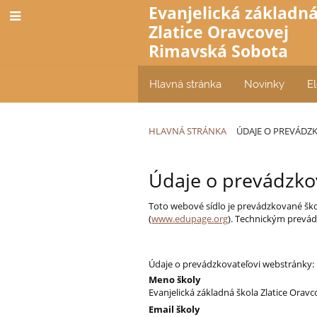
Evanjelická základná
Zlatice Oravcovej
Rimavská Sobota
Hlavná stránka
Novinky
El
HLAVNÁ STRÁNKA
ÚDAJE O PREVÁDZ
Údaje
Údaje o prevádzko
o
Toto webové sídlo je prevádzkované ško
prevádzkovateľovi
(
www.edupage.org
). Technickým prevá
Údaje o prevádzkovateľovi webstránky:
Meno školy
Evanjelická základná škola Zlatice Orav
Email školy