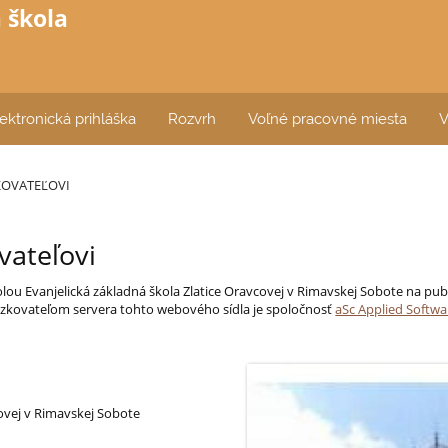
 škola
ektronická prihláška
Rozvrh
Voľné pracovné miesta
V
KOVATEĽOVI
vateľovi
lou Evanjelická základná škola Zlatice Oravcovej v Rimavskej Sobote na 
dzkovateľom servera tohto webového sídla je spoločnosť
aSc Applied Softwar
covej v Rimavskej Sobote