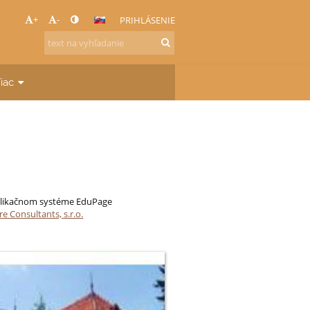
+
-
PRIHLÁSENIE
iac
publikačnom systéme EduPage
e Consultants, s.r.o.