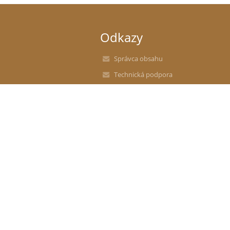
Odkazy
Správca obsahu
Technická podpora
Vyhlásenie o prístupnosti
Právne informácie
Zásady ochrany osobných údajov
Údaje o prevádzkovateľovi
Mapa stránok
O nás
Kontakt
Novinky
e-mail (zamestnanci)