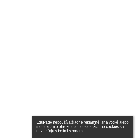
EduPage nepoužíva žiadne reklamné, analytické alebo 
iné súkromie ohrozujúce cookies. Žiadne cookies sa 
nezdieľajú s tretími stranami.
