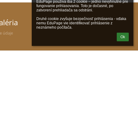
EduPage používa iba 2 cookie – jedno nevyhnutné pre 
fungovanie prihlasovania. Toto je dočasné, po 
zatvorení prehliadača sa odstráni.

Druhé cookie zvyšuje bezpečnosť prihlásenia - vďaka 
aléria
nemu EduPage vie identifikovať prihlásenie z 
neznámeho počítača.
ne údaje
Ok