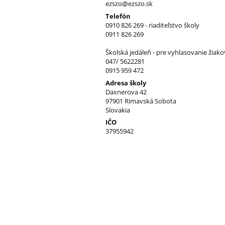
ezszo@ezszo.sk
Telefón
0910 826 269 - riaditeľstvo školy
0911 826 269
Školská jedáleň - pre vyhlasovanie žiak
047/ 5622281
0915 959 472
Adresa školy
Daxnerova 42
97901 Rimavská Sobota
Slovakia
IČO
37955942