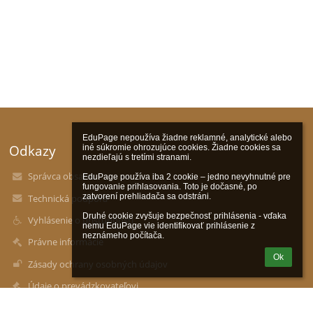
EduPage nepoužíva žiadne reklamné, analytické alebo 
Odkazy
iné súkromie ohrozujúce cookies. Žiadne cookies sa 
nezdieľajú s tretími stranami.

Správca obsahu
EduPage používa iba 2 cookie – jedno nevyhnutné pre 
fungovanie prihlasovania. Toto je dočasné, po 
zatvorení prehliadača sa odstráni.

Technická podpora
Druhé cookie zvyšuje bezpečnosť prihlásenia - vďaka 
Vyhlásenie o prístupnosti
nemu EduPage vie identifikovať prihlásenie z 
neznámeho počítača.
Právne informácie
Ok
Zásady ochrany osobných údajov
Údaje o prevádzkovateľovi
Mapa stránok