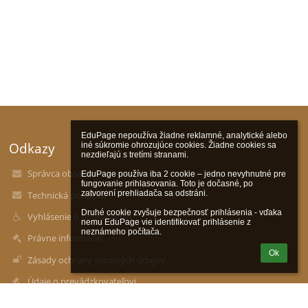
EduPage nepoužíva žiadne reklamné, analytické alebo 
Odkazy
iné súkromie ohrozujúce cookies. Žiadne cookies sa 
nezdieľajú s tretími stranami.

Správca obsahu
EduPage používa iba 2 cookie – jedno nevyhnutné pre 
fungovanie prihlasovania. Toto je dočasné, po 
zatvorení prehliadača sa odstráni.

Technická podpora
Druhé cookie zvyšuje bezpečnosť prihlásenia - vďaka 
Vyhlásenie o prístupnosti
nemu EduPage vie identifikovať prihlásenie z 
neznámeho počítača.
Právne informácie
Ok
Zásady ochrany osobných údajov
Údaje o prevádzkovateľovi
Mapa stránok